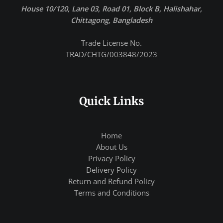
House 10/120, Lane 03, Road 01, Block B, Halishahar,
Chittagong, Bangladesh
Trade License No.
TRAD/CHTG/003848/2023
Quick Links
Home
About Us
Privacy Policy
Delivery Policy
Return and Refund Policy
Terms and Conditions