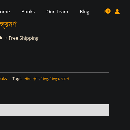
ome
Books
Our Team
Blog
 ভ্রমণ
al
Current
৳
+ Free Shipping
price
is:
 .
480.00৳ .
ooks
Tags:
গোয়া
,
প্রাণ
,
বিল্লু
,
বিল্লুর
,
ভ্রমণ