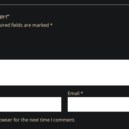
্রমণ”
ired fields are marked
*
Email
*
owser for the next time I comment.