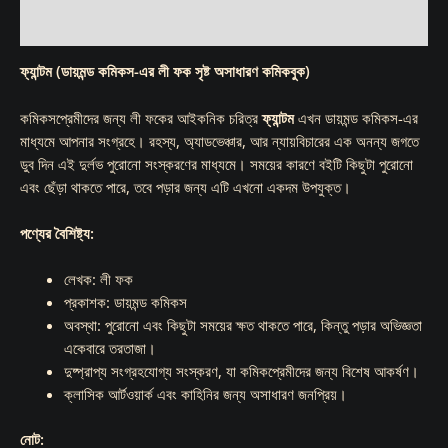
Reviews (0)
ফ্যান্টম (ডায়মন্ড কমিকস-এর লী ফক সৃষ্ট অসাধারণ কমিকবুক)
কমিকসপ্রেমীদের জন্য লী ফকের আইকনিক চরিত্র
ফ্যান্টম
এখন ডায়মন্ড কমিকস-এর
মাধ্যমে আপনার সংগ্রহে। রহস্য, অ্যাডভেঞ্চার, আর ন্যায়বিচারের এক অনন্য জগতে
ডুব দিন এই দুর্লভ পুরোনো সংস্করণের মাধ্যমে। সময়ের কারণে বইটি কিছুটা পুরোনো
এবং ছেঁড়া থাকতে পারে, তবে পড়ার জন্য এটি এখনো একদম উপযুক্ত।
পণ্যের বৈশিষ্ট্য:
লেখক: লী ফক
প্রকাশক: ডায়মন্ড কমিকস
অবস্থা: পুরোনো এবং কিছুটা সময়ের ক্ষত থাকতে পারে, কিন্তু পড়ার অভিজ্ঞতা
একেবারে তরতাজা।
দুষ্প্রাপ্য সংগ্রহযোগ্য সংস্করণ, যা কমিকপ্রেমীদের জন্য বিশেষ আকর্ষণ।
ক্লাসিক আর্টওয়ার্ক এবং কাহিনির জন্য অসাধারণ জনপ্রিয়।
নোট: