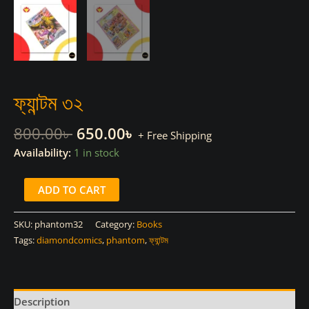
ফ্যান্টম ৩২
Original
Current
800.00
৳
650.00
৳
+ Free Shipping
price
price
Availability:
1 in stock
was:
is:
800.00৳ .
650.00৳ .
ফ্যান্টম
ADD TO CART
৩২
quantity
SKU:
phantom32
Category:
Books
Tags:
diamondcomics
,
phantom
,
ফ্যান্টম
Description