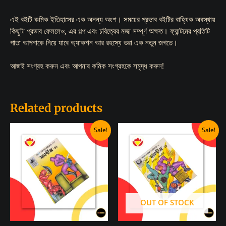
এই বইটি কমিক ইতিহাসের এক অনন্য অংশ। সময়ের প্রভাব বইটির বাহ্যিক অবস্থায়
কিছুটা প্রভাব ফেললেও, এর গল্প এবং চরিত্রের মজা সম্পূর্ণ অক্ষত। ফ্যান্টমের প্রতিটি
পাতা আপনাকে নিয়ে যাবে অ্যাকশন আর রহস্যে ভরা এক নতুন জগতে।
আজই সংগ্রহ করুন এবং আপনার কমিক সংগ্রহকে সমৃদ্ধ করুন!
Related products
Sale!
Sale!
OUT OF STOCK