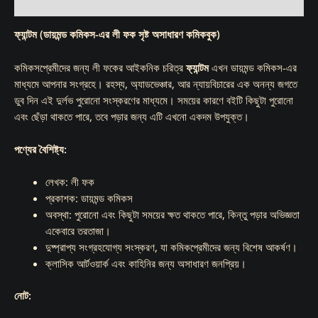
Reviews (0)
ফ্যান্টম (ডায়মন্ড কমিকস-এর লী ফক সৃষ্ট অসাধারণ কমিকবুক)
কমিকসপ্রেমীদের জন্য লী ফকের আইকনিক চরিত্র
ফ্যান্টম
এখন ডায়মন্ড কমিকস-এর
মাধ্যমে আপনার সংগ্রহে। রহস্য, অ্যাডভেঞ্চার, আর ন্যায়বিচারের এক অনন্য জগতে
ডুব দিন এই দুর্লভ পুরোনো সংস্করণের মাধ্যমে। সময়ের কারণে বইটি কিছুটা পুরোনো
এবং ছেঁড়া থাকতে পারে, তবে পড়ার জন্য এটি এখনো একদম উপযুক্ত।
পণ্যের বৈশিষ্ট্য:
লেখক: লী ফক
প্রকাশক: ডায়মন্ড কমিকস
অবস্থা: পুরোনো এবং কিছুটা সময়ের ক্ষত থাকতে পারে, কিন্তু পড়ার অভিজ্ঞতা
একেবারে তরতাজা।
দুষ্প্রাপ্য সংগ্রহযোগ্য সংস্করণ, যা কমিকপ্রেমীদের জন্য বিশেষ আকর্ষণ।
ক্লাসিক আর্টওয়ার্ক এবং কাহিনির জন্য অসাধারণ জনপ্রিয়।
নোট: