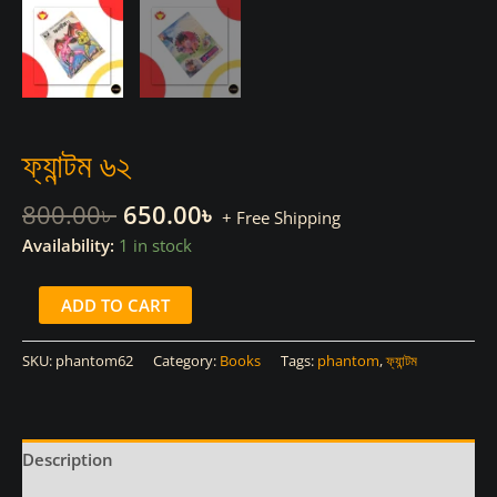
ফ্যান্টম ৬২
Original
Current
800.00
৳
650.00
৳
+ Free Shipping
price
price
Availability:
1 in stock
was:
is:
800.00৳ .
650.00৳ .
ফ্যান্টম
ADD TO CART
৬২
quantity
SKU:
phantom62
Category:
Books
Tags:
phantom
,
ফ্যান্টম
Description