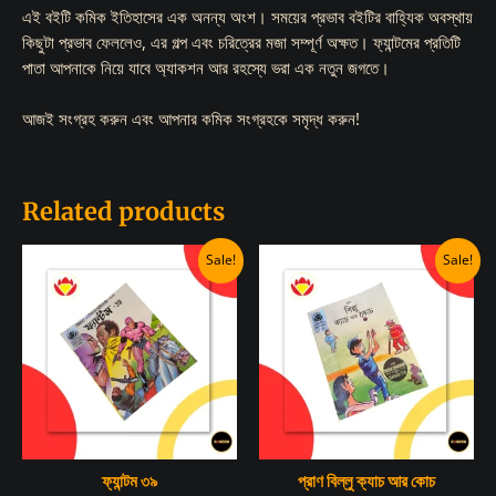
এই বইটি কমিক ইতিহাসের এক অনন্য অংশ। সময়ের প্রভাব বইটির বাহ্যিক অবস্থায়
কিছুটা প্রভাব ফেললেও, এর গল্প এবং চরিত্রের মজা সম্পূর্ণ অক্ষত। ফ্যান্টমের প্রতিটি
পাতা আপনাকে নিয়ে যাবে অ্যাকশন আর রহস্যে ভরা এক নতুন জগতে।
আজই সংগ্রহ করুন এবং আপনার কমিক সংগ্রহকে সমৃদ্ধ করুন!
Related products
Sale!
Sale!
ফ্যান্টম ৩৯
প্রাণ বিল্লু ক্যাচ আর কোচ